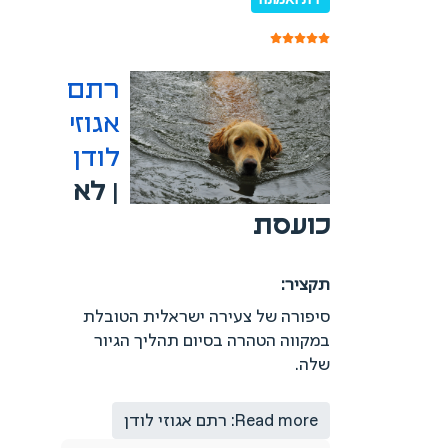
דת ואמונה
דירוג משתמשים:
5
/
5
רתם
אגוזי
לודן
|
לא
כועסת
תקציר:
סיפורה של צעירה ישראלית הטובלת
במקווה הטהרה בסיום תהליך הגיור
שלה.
Read more: רתם אגוזי לודן