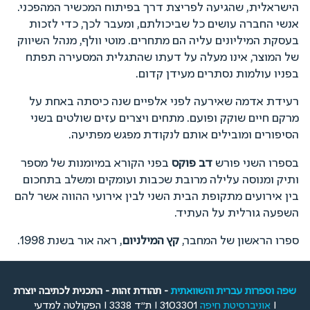
הישראלית, שהגיעה לפריצת דרך בפיתוח המכשיר המהפכני.
אנשי החברה עושים כל שביכולתם, ומעבר לכך, כדי לזכות
בעסקת המיליונים עליה הם מתחרים. מוטי וולף, מנהל השיווק
של המוצר, אינו מעלה על דעתו שהתגלית המסעירה תפתח
בפניו עולמות נסתרים מעידן קדום.
רעידת אדמה שאירעה לפני אלפיים שנה כיסתה באחת על
מרקם חיים שוקק ופועם. מתחים ויצרים עזים שולטים בשני
הסיפורים ומובילים אותם לנקודת מפגש מפתיעה.
בספרו השני פורש
דב פוקס
בפני הקורא במיומנות של מספר
ותיק ומנוסה עלילה מרובת שכבות ועומקים ומשלב בתחכום
בין אירועים מתקופת הבית השני לבין אירועי ההווה אשר להם
השפעה גורלית על העתיד.
ספרו הראשון של המחבר,
קץ המילניום
, ראה אור בשנת 1998.
שפה וספרות עברית והשוואתית
- תהודת זהות - התכנית לכתיבה יוצרת
I
אוניברסיטת חיפה
3103301 I ת"ד 3338 I הפקולטה למדעי