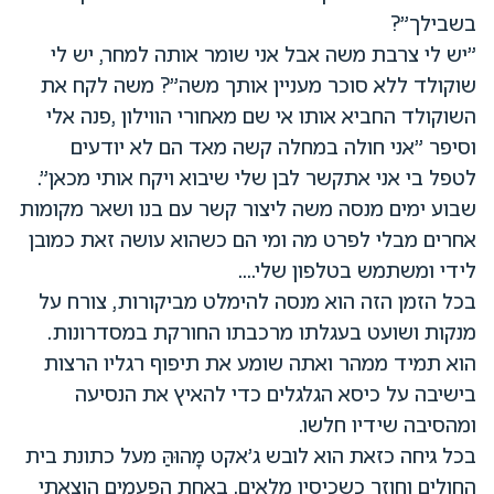
בשבילך"?
"יש לי צרבת משה אבל אני שומר אותה למחר, יש לי
שוקולד ללא סוכר מעניין אותך משה"? משה לקח את
השוקולד החביא אותו אי שם מאחורי הווילון ,פנה אלי
וסיפר "אני חולה במחלה קשה מאד הם לא יודעים
לטפל בי אני אתקשר לבן שלי שיבוא ויקח אותי מכאן".
שבוע ימים מנסה משה ליצור קשר עם בנו ושאר מקומות
אחרים מבלי לפרט מה ומי הם כשהוא עושה זאת כמובן
לידי ומשתמש בטלפון שלי....
בכל הזמן הזה הוא מנסה להימלט מביקורות, צורח על
מנקות ושועט בעגלתו מרכבתו החורקת במסדרונות.
הוא תמיד ממהר ואתה שומע את תיפוף רגליו הרצות
בישיבה על כיסא הגלגלים כדי להאיץ את הנסיעה
ומהסיבה שידיו חלשו.
בכל גיחה כזאת הוא לובש ג'אקט מָהוּהַּ מעל כתונת בית
החולים וחוזר כשכיסיו מלאים. באחת הפעמים הוצאתי