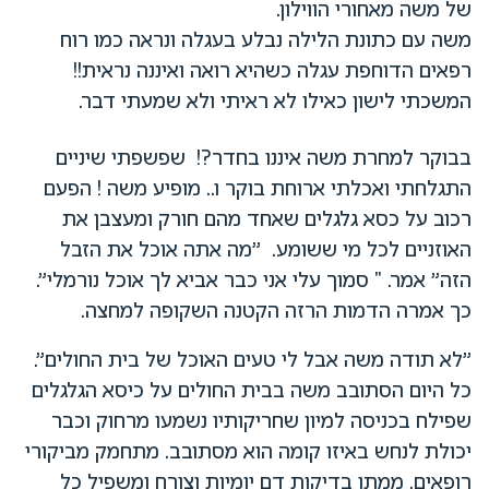
של משה מאחורי הווילון.
משה עם כתונת הלילה נבלע בעגלה ונראה כמו רוח
רפאים הדוחפת עגלה כשהיא רואה ואיננה נראית!!
המשכתי לישון כאילו לא ראיתי ולא שמעתי דבר.
בבוקר למחרת משה איננו בחדר?! שפשפתי שיניים
התגלחתי ואכלתי ארוחת בוקר ו.. מופיע משה ! הפעם
רכוב על כסא גלגלים שאחד מהם חורק ומעצבן את
האוזניים לכל מי ששומע. "מה אתה אוכל את הזבל
הזה" אמר. " סמוך עלי אני כבר אביא לך אוכל נורמלי".
כך אמרה הדמות הרזה הקטנה השקופה למחצה.
"לא תודה משה אבל לי טעים האוכל של בית החולים".
כל היום הסתובב משה בבית החולים על כיסא הגלגלים
שפילח בכניסה למיון שחריקותיו נשמעו מרחוק וכבר
יכולת לנחש באיזו קומה הוא מסתובב. מתחמק מביקורי
רופאים, ממתן בדיקות דם יומיות וצורח ומשפיל כל