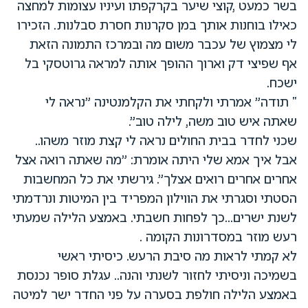
בשר כמעט ,קוצי שיער בקרקפתו ועיניו עצומות למחצה
כאילו בוחנות אותך במן סקרנות חסרת סבלנות. הזכירו
לי מצמוץ של עכבר משום מה ובמרכז התמונה הזאת
אף שפיצי דק וארוך ההופך אותה למראה גרוטסקי בל
ישכח.
" תודה" אמרתי ולקחתי את הקלמנטינה "נראה לי
שאתה איש טוב משה, לילה טוב".
שכני לחדר בבית החולים נראה לי קצת מוזר משהו..
אבל איך אמא שלי היתה אומרת: "מה שאתה רואה אצל
אחרים אחרים רואים אצלך". גירשתי את כל המחשבות
הסטתי וסגרתי את הווילון המפריד בין המיטות ונרדמתי
לשנת ישרים...כך לפחות חשבתי. באמצע הלילה שמעתי
רעש מוזר במסדרונות הקומה .
לא קמתי לראות מה סיבת הרעש. כיסיתי ראשי
בשמיכה וניסיתי לחזור לשנתי והנה.. עגלת סופר נכנסת
באמצע הלילה חולפת בסערה על פני החדר ישר למיטה