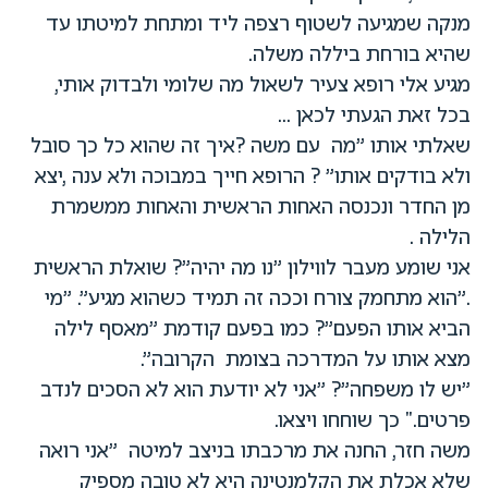
מנקה שמגיעה לשטוף רצפה ליד ומתחת למיטתו עד
שהיא בורחת ביללה משלה.
מגיע אלי רופא צעיר לשאול מה שלומי ולבדוק אותי,
בכל זאת הגעתי לכאן ...
שאלתי אותו "מה עם משה ?איך זה שהוא כל כך סובל
ולא בודקים אותו" ? הרופא חייך במבוכה ולא ענה ,יצא
מן החדר ונכנסה האחות הראשית והאחות ממשמרת
הלילה .
אני שומע מעבר לווילון "נו מה יהיה"? שואלת הראשית
."הוא מתחמק צורח וככה זה תמיד כשהוא מגיע". "מי
הביא אותו הפעם"? כמו בפעם קודמת "מאסף לילה
מצא אותו על המדרכה בצומת הקרובה".
"יש לו משפחה"? "אני לא יודעת הוא לא הסכים לנדב
פרטים." כך שוחחו ויצאו.
משה חזר, החנה את מרכבתו בניצב למיטה "אני רואה
שלא אכלת את הקלמנטינה היא לא טובה מספיק