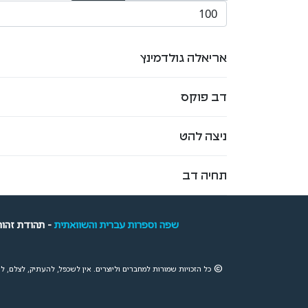
הצגת #
of
title
אריאלה גולדמינץ
דב פוקס
ניצה להט
תחיה דב
שפה וספרות עברית והשוואתית
- תהודת זהות
©
כל הזכויות שמורות למחברים וליוצרים.
אין לשכפל, להעתיק, לצלם, ל